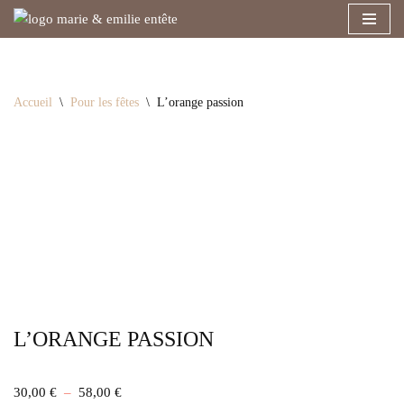
Aller
au
contenu
Accueil
\
Pour les fêtes
\
L’orange passion
L’ORANGE PASSION
30,00
€
–
58,00
€