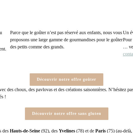
du
Parce que le goûter n’est pas réservé aux enfants, nous vous
Un év
proposons une large gamme de gourmandises pour le goûter
Pour 
des petits comme des grands.
… ven
ent.
conta
Découvrir notre offre goûter
vec des choux, des pavlovas et des créations saisonnières. N’hésitez pas
és !
Découvrir notre offre sans gluten
ts des
Hauts-de-Seine
(92), des
Yvelines
(78) et de
Paris
(75) (au-delà