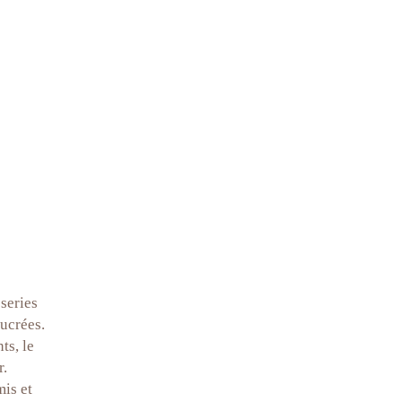
series
ucrées.
ts, le
r.
mis et